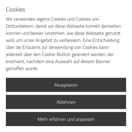
Dental nachkommt. Soweit der Wert der Sicherungsrechte
Cookies
des Anbieters die Höhe der gesicherten Ansprüche um
Wir verwenden eigene Cookies und Cookies von
mehr als 20 % übersteigt, wird Baumann Dental auf Wunsch
Drittanbietern, damit wir diese Webseite korrekt darstellen
des Kunden einen entsprechenden Anteil der
können und besser verstehen, wie diese Webseite genutzt
Sicherungsrechte freigeben.
wird, um unser Angebot zu verbessern. Eine Entscheidung
über die Erlaubnis zur Verwendung von Cookies kann
(6) Der Kunde hat bei Pfändungen oder Beschlagnahmen
jederzeit über den Cookie-Button geändert werden, der
unverzüglich Baumann Dental zu unterrichten und den
erscheint, nachdem eine Auswahl auf diesem Banner
Dritten auf den Eigentumsvorbehalt von Baumann Dental in
getroffen wurde.
geeigneter Form hinzuweisen. Soweit der Dritte nicht in
der Lage ist, Baumann Dental die gerichtlichen und
außergerichtlichen Kosten einer Klage gemäß § 771 ZPO zu
Akzeptieren
erstatten, haftet der Kunde gegenüber Baumann Dental für
den hieraus entstandenen Schaden. Die Geltendmachung
Ablehnen
der Rechte von Baumann Dental aus dem
Eigentumsvorbehalt entbindet den Kunden nicht von seinen
Mehr erfahren und anpassen
vertraglichen Verpflichtungen. Der Wert der Ware im
Zeitpunkt der Rücknahme wird lediglich auf die Forderung