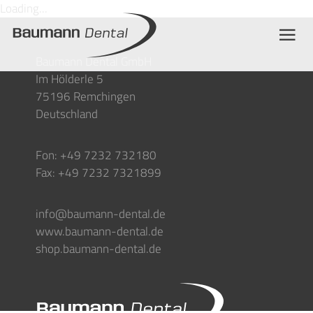
Loading...
Baumann Dental GmbH
Im Hölderle 5
75196 Remchingen
Deutschland
Fon: +49 7232 732180
Fax: +49 7232 7321899
info@baumann-dental.de
www.baumann-dental.de
shop.baumann-dental.de