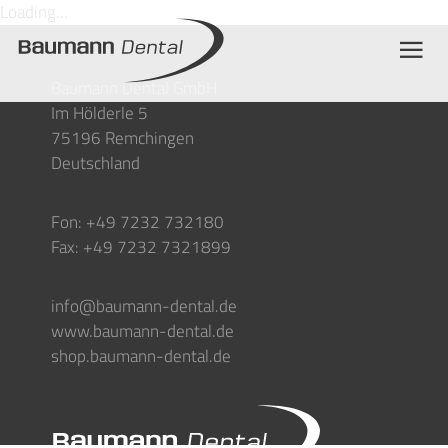
Loading...
Baumann Dental GmbH
Im Hölderle 5
75196 Remchingen
Deutschland
Fon: +49 7232 732180
Fax: +49 7232 7321899
info@baumann-dental.de
www.baumann-dental.de
shop.baumann-dental.de